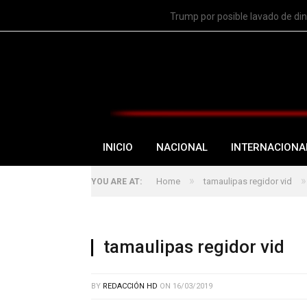
TRENDING
Trump por posible lavado de di
INICIO
NACIONAL
INTERNACIONA
»
»
Home
tamaulipas regidor vid
YOU ARE AT:
tamaulipas regidor vid
BY
REDACCIÓN HD
ON
16/03/2019