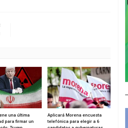
E
d
iene una última
Aplicará Morena encuesta
d para firmar un
telefónica para elegir a 6
rdo: Trump
candidatos a gubernaturas