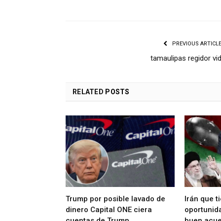
PREVIOUS ARTICL
tamaulipas regidor vi
RELATED
POSTS
Trump por posible lavado de
Irán que t
dinero Capital ONE ciera
oportunida
cuentas de Trump
buen acue