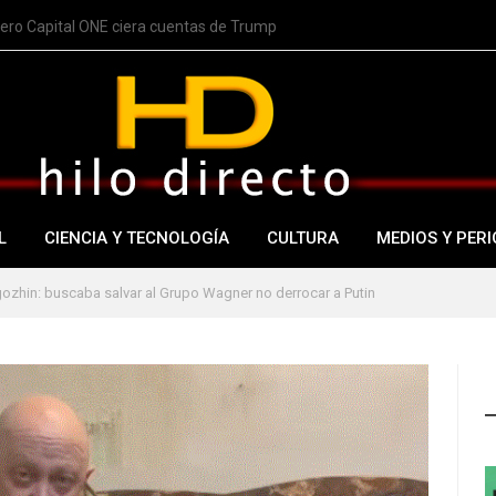
nero Capital ONE ciera cuentas de Trump
L
CIENCIA Y TECNOLOGÍA
CULTURA
MEDIOS Y PERI
gozhin: buscaba salvar al Grupo Wagner no derrocar a Putin