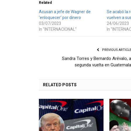
Related
Acusan a jefe de Wagner de
Se acabó la r
‘enloquecer’ por dinero
vuelven a s
03/07/2023
24/06/2023
In "INTERNACIONAL"
In "INTERNA
PREVIOUS ARTICL
Sandra Torres y Bernardo Arévalo, 
segunda vuelta en Guatemal
RELATED
POSTS