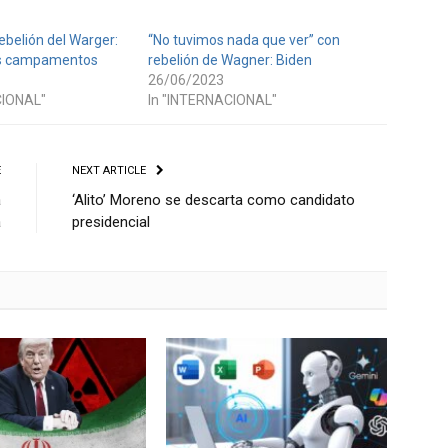
ebelión del Warger:
“No tuvimos nada que ver” con
us campamentos
rebelión de Wagner: Biden
26/06/2023
CIONAL"
In "INTERNACIONAL"
E
NEXT ARTICLE
a
‘Alito’ Moreno se descarta como candidato
a
presidencial