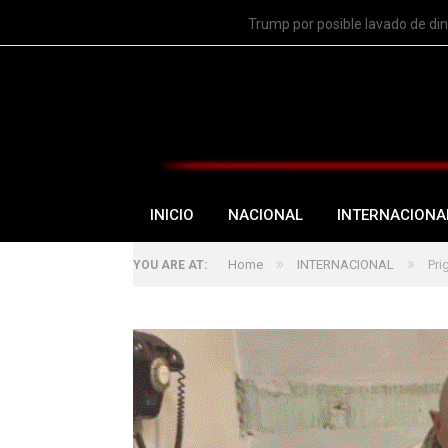
TRENDING
Trump por posible lavado de di
INICIO
NACIONAL
INTERNACIONA
»
»
Home
INTERNACIONAL
Pri
YOU ARE AT: