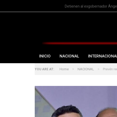
TRENDING
Detienen al exgobernador Ángel
INICIO
NACIONAL
INTERNACIONA
»
»
Home
NACIONAL
Prevén re
YOU ARE AT: