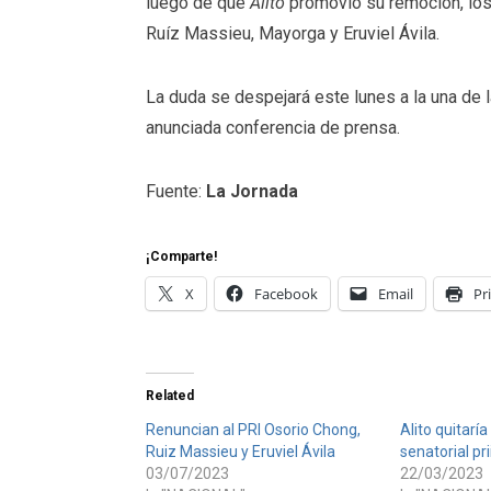
luego de que
Alito
promovió su remoción, los 
Ruíz Massieu, Mayorga y Eruviel Ávila.
La duda se despejará este lunes a la una de l
anunciada conferencia de prensa.
Fuente:
La Jornada
¡Comparte!
X
Facebook
Email
Pr
Related
Renuncian al PRI Osorio Chong,
Alito quitarí
Ruiz Massieu y Eruviel Ávila
senatorial pr
03/07/2023
22/03/2023