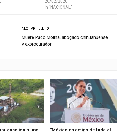
L"
26/02/2020
In "NACIONAL"
E
NEXT ARTICLE
l
Muere Paco Molina, abogado chihuahuense
a
y exprocurador
bar gasolina a una
“México es amigo de todo el