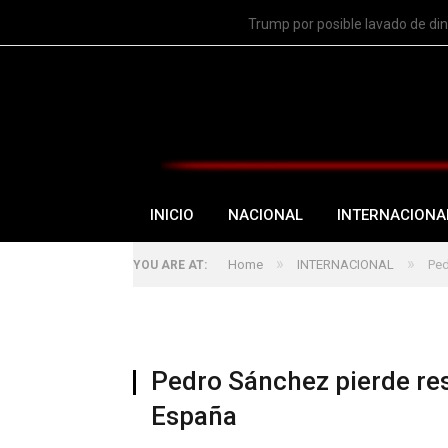
TRENDING
Trump por posible lavado de di
INICIO
NACIONAL
INTERNACIONA
»
»
Home
INTERNACIONAL
Ped
YOU ARE AT:
Pedro Sánchez pierde re
España