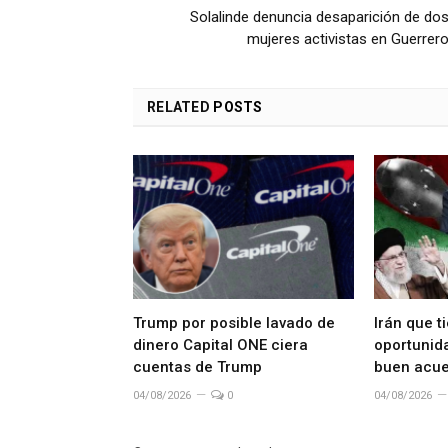
Solalinde denuncia desaparición de do
mujeres activistas en Guerrer
RELATED
POSTS
Trump por posible lavado de
Irán que t
dinero Capital ONE ciera
oportunida
cuentas de Trump
buen acue
04/08/2026
0
04/08/2026