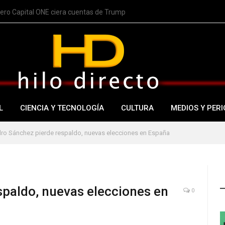
nero Capital ONE ciera cuentas de Trump
L
CIENCIA Y TECNOLOGÍA
CULTURA
MEDIOS Y PERI
ro Sánchez pierde respaldo, nuevas elecciones en España
spaldo, nuevas elecciones en
0