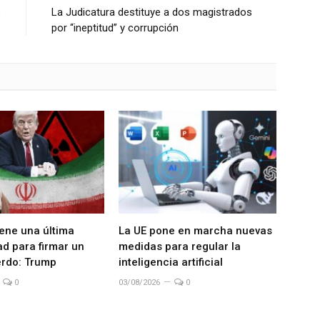
s
La Judicatura destituye a dos magistrados
o
por “ineptitud” y corrupción
iene una última
La UE pone en marcha nuevas
d para firmar un
medidas para regular la
rdo: Trump
inteligencia artificial
0
03/08/2026
0