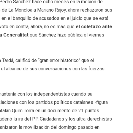
 Pedro Sánchez hace ocho meses en la moción de
ó de La Moncloa a Mariano Rajoy, ahora rechazaron sus
 en el banquillo de acusados en el juicio que se está
 voto en contra, ahora, no es más que
el coletazo ante
la Generalitat
que Sánchez hizo pública el viernes
ardá, calificó de “gran error histórico” que el
e el alcance de sus conversaciones con las fuerzas
mantenía con los independentistas cuando su
aciones con los partidos políticos catalanes -figura
catalán Quim Torra en un documento de 21 puntos
enó la ira del PP, Ciudadanos y los ultra-derechistas
rganizaron la movilización del domingo pasado en