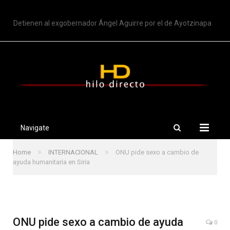
TRENDING
Detienen al exgobernador Ángel Aguirre por el de Ayotzinapa
Navigate
»
»
Home
INTERNACIONAL
ONU pide sexo a cambio de
ayuda humanitaria en Siria
ONU pide sexo a cambio de ayuda
0