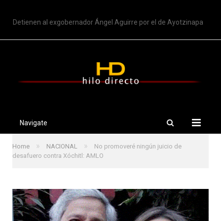
TRENDING
Detienen al exgobernador Ángel Aguirre por el de Ayotzinapa
Navigate
»
»
Home
NACIONAL
No promoveré ningún juicio de
desafuero contra Xóchitl: AMLO