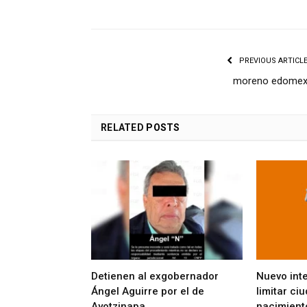
PREVIOUS ARTICL
moreno edome
RELATED
POSTS
Detienen al exgobernador
Nuevo int
Ángel Aguirre por el de
limitar ci
Ayotzinapa
nacimient