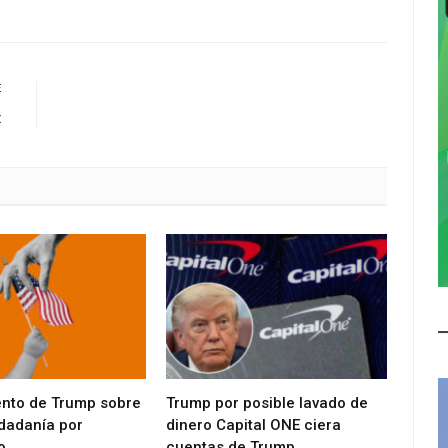
E
x
ento de Trump sobre
Trump por posible lavado de
udadanía por
dinero Capital ONE ciera
o
cuentas de Trump