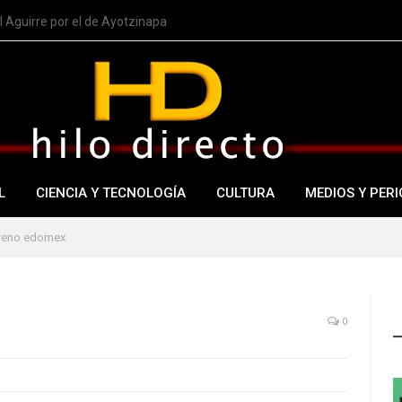
 Aguirre por el de Ayotzinapa
L
CIENCIA Y TECNOLOGÍA
CULTURA
MEDIOS Y PERI
eno edomex
0