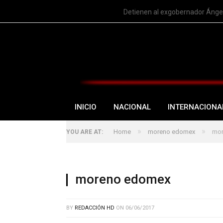
TRENDING
Detienen al exgobernador Ángel
INICIO
NACIONAL
INTERNACIONA
»
»
Home
moreno edomex
mor
YOU ARE AT:
moreno edomex
BY
REDACCIÓN HD
ON
06/06/2017