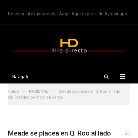
TRENDING
Detienen al exgobernador Ángel Aguirre por el de Ayotzinapa
Navigate
»
»
Home
NACIONAL
Meade se placea en Q. Roo al lado
del “padrino político” de Borge
Meade se placea en Q. Roo al lado
0