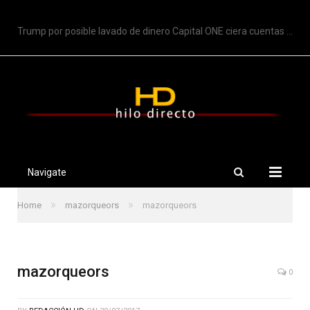
TRENDING
Trump por posible lavado de dinero Capital ONE ciera cuentas de Trump
Navigate
»
»
Home
mazorqueors
mazorqueors
mazorqueors
0