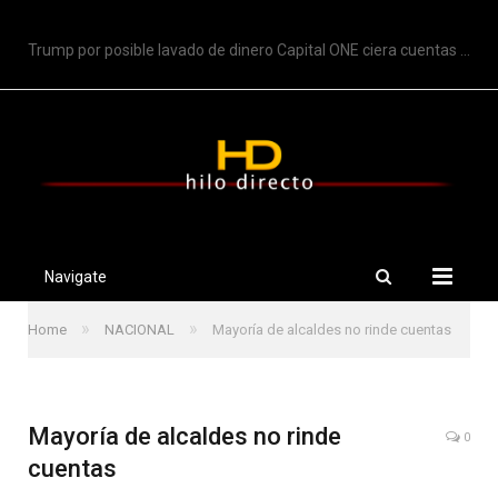
TRENDING
Trump por posible lavado de dinero Capital ONE ciera cuentas de Trump
Navigate
»
»
Home
NACIONAL
Mayoría de alcaldes no rinde cuentas
Mayoría de alcaldes no rinde
0
cuentas