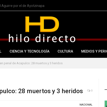
 Aguirre por el de Ayotzinapa
L
CIENCIA Y TECNOLOGÍA
CULTURA
MEDIOS Y PERI
en penal de Acapulco: 28 muertos y 3 heridos
pulco: 28 muertos y 3 heridos
0
NACIONAL