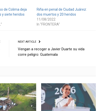
so de Colima deja
Riña en penal de Ciudad Juárez:
 y siete heridos
dos muertos y 20 heridos
11/08/2022
L"
In "FRONTERA"
E
NEXT ARTICLE
e
Vengan a recoger a Javier Duarte su vida
s
corre peligro: Guatemala