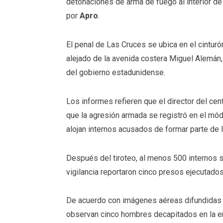
detonaciones de arma de fuego al interior de 
por
Apro
.
El penal de Las Cruces se ubica en el cinturón
alejado de la avenida costera Miguel Alemán, 
del gobierno estadunidense.
Los informes refieren que el director del ce
que la agresión armada se registró en el m
alojan internos acusados de formar parte de 
Después del tiroteo, al menos 500 internos s
vigilancia reportaron cinco presos ejecutados
De acuerdo con imágenes aéreas difundidas p
observan cinco hombres decapitados en la ent