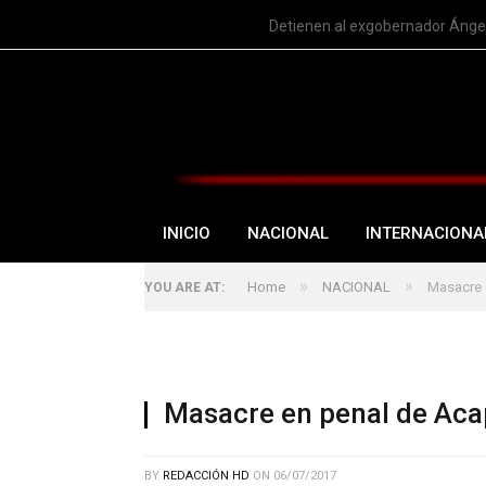
TRENDING
Detienen al exgobernador Ángel
INICIO
NACIONAL
INTERNACIONA
»
»
Home
NACIONAL
Masacre 
YOU ARE AT:
Masacre en penal de Aca
BY
REDACCIÓN HD
ON
06/07/2017