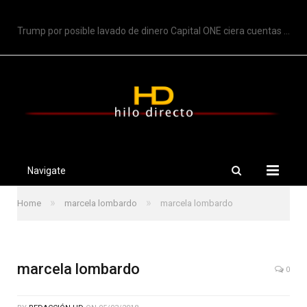
TRENDING
Trump por posible lavado de dinero Capital ONE ciera cuentas de Trump
Navigate
»
»
Home
marcela lombardo
marcela lombardo
marcela lombardo
0