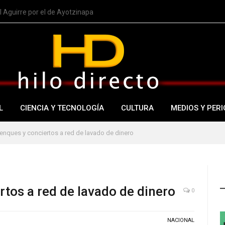
 Aguirre por el de Ayotzinapa
L
CIENCIA Y TECNOLOGÍA
CULTURA
MEDIOS Y PERI
enques y conciertos a red de lavado de dinero
rtos a red de lavado de dinero
0
NACIONAL