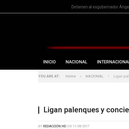
TRENDING
Detienen al exgobernador Ángel
INICIO
NACIONAL
INTERNACIONA
»
»
Home
NACIONAL
Ligan pal
YOU ARE AT:
Ligan palenques y concie
BY
REDACCIÓN HD
ON
11/08/2017