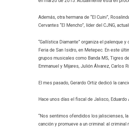
en marzo de 2015. Actualmente está en proce
Además, otra hermana de “El Cuini”, Rosali
Cervantes “El Mencho”, líder del CJNG, actua
“Gallística Diamante” organiza el palenque y 
Feria de San Isidro, en Metepec. En este últ
grupos musicales como Banda MS, Tigres del 
Emmanuel y Mijares, Julión Álvarez, Carlos Ri
El mes pasado, Gerardo Ortiz dedicó la canció
Hace unos días el fiscal de Jalisco, Eduardo 
“Nos sentimos ofendidos los jaliscienses, la 
canción y promueve a un criminal: al criminal