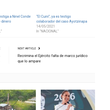
estiga a Ninel Conde
“El Cuini”, ya es testigo
 dinero
colaborador del caso Ayotzinapa
14/05/2021
L"
In "NACIONAL"
E
NEXT ARTICLE
n
Recrimina el Ejército falta de marco jurídico
s
que lo ampare