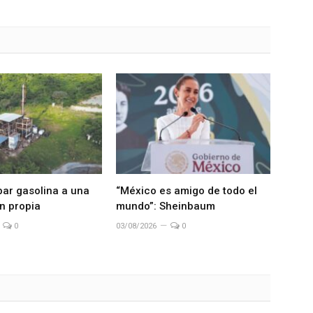
bar gasolina a una
“México es amigo de todo el
n propia
mundo”: Sheinbaum
0
03/08/2026
0