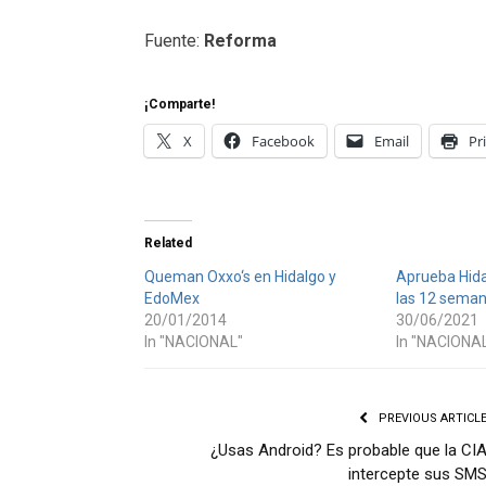
Fuente:
Reforma
¡Comparte!
X
Facebook
Email
Pr
Related
Queman Oxxo‘s en Hidalgo y
Aprueba Hida
EdoMex
las 12 seman
20/01/2014
30/06/2021
In "NACIONAL"
In "NACIONA
PREVIOUS ARTICL
¿Usas Android? Es probable que la CI
intercepte sus SM