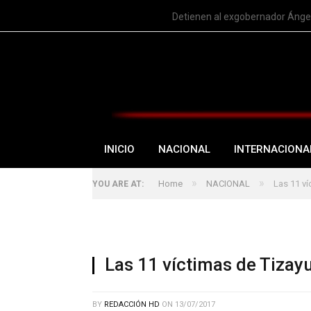
TRENDING
Detienen al exgobernador Ángel
INICIO
NACIONAL
INTERNACIONA
»
»
Home
NACIONAL
Las 11 ví
YOU ARE AT:
Las 11 víctimas de Tizay
BY
REDACCIÓN HD
ON
13/07/2017