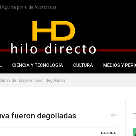
 Aguirre por el de Ayotzinapa
L
CIENCIA Y TECNOLOGÍA
CULTURA
MEDIOS Y PERI
ctimas de Tizayuva fueron degolladas
uva fueron degolladas
1
NACIONAL