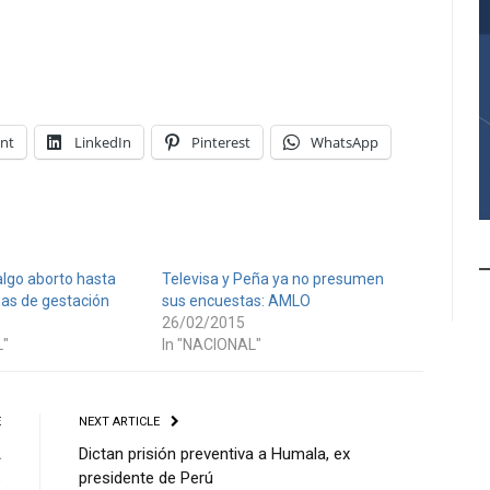
int
LinkedIn
Pinterest
WhatsApp
lgo aborto hasta
Televisa y Peña ya no presumen
as de gestación
sus encuestas: AMLO
26/02/2015
L"
In "NACIONAL"
E
NEXT ARTICLE
A
Dictan prisión preventiva a Humala, ex
S
presidente de Perú