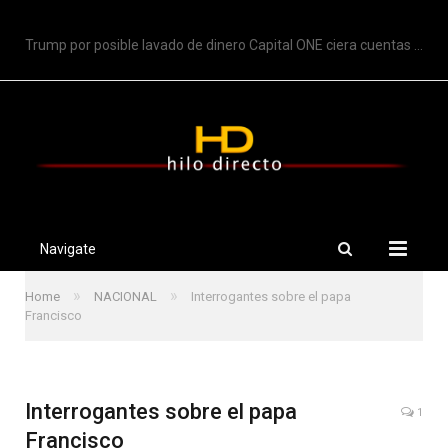
TRENDING
Trump por posible lavado de dinero Capital ONE ciera cuentas de Trump
Navigate
»
»
Home
NACIONAL
Interrogantes sobre el papa
Francisco
Interrogantes sobre el papa
1
Francisco