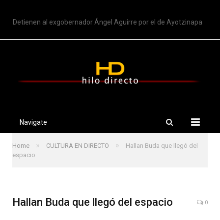
TRENDING
Detienen al exgobernador Ángel Aguirre por el de Ayotzinapa
Navigate
»
»
Home
CULTURA EN DIRECTO
Hallan Buda que llegó del
espacio
Hallan Buda que llegó del espacio
0