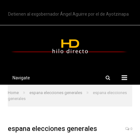
TRENDING
Detienen al exgobernador Ángel Aguirre por el de Ayotzinapa
Navigate
»
»
Home
espana elecciones generales
espana elecciones
generales
espana elecciones generales
0