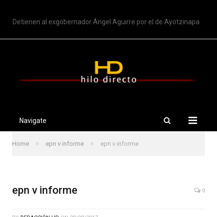
TRENDING
Detienen al exgobernador Ángel Aguirre por el de Ayotzinapa
Navigate
»
»
Home
epn v informe
epn v informe
epn v informe
0