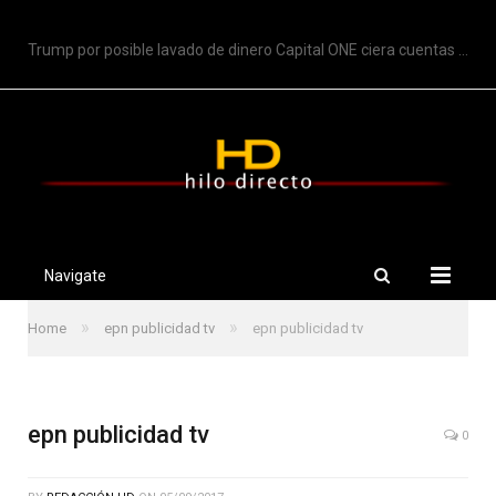
TRENDING
Trump por posible lavado de dinero Capital ONE ciera cuentas de Trump
Navigate
»
»
Home
epn publicidad tv
epn publicidad tv
epn publicidad tv
0