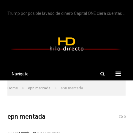
TRENDING
Trump por posible lavado de dinero Capital ONE ciera cuentas de Trump
Navigate
»
»
Home
epn mentada
epn mentada
epn mentada
0