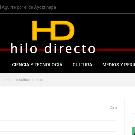
 Aguirre por el de Ayotzinapa
L
CIENCIA Y TECNOLOGÍA
CULTURA
MEDIOS Y PERI
emiliano salinas secta
0