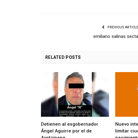
PREVIOUS ARTICL
emiliano salinas sect
RELATED
POSTS
Detienen al exgobernador
Nuevo int
Ángel Aguirre por el de
limitar ci
Ayotzinapa
nacimient