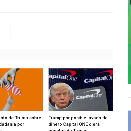
E
a
ento de Trump sobre
Trump por posible lavado de
udadanía por
dinero Capital ONE ciera
o
cuentas de Trump