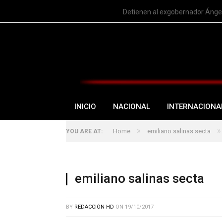
TRENDING
Detienen al exgobernador Ángel
INICIO
NACIONAL
INTERNACIONA
»
»
Home
emiliano salinas secta
YOU ARE AT:
emiliano salinas secta
BY
REDACCIÓN HD
ON
19/10/2017