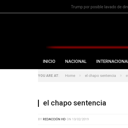
TRENDING
Trump por posible lavado de di
INICIO
NACIONAL
INTERNACIONA
»
»
Home
el chapo sentencia
e
YOU ARE AT:
el chapo sentencia
BY
REDACCIÓN HD
ON
13/02/2019