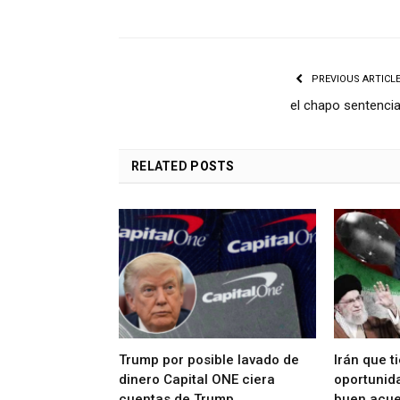
PREVIOUS ARTICL
el chapo sentenci
RELATED
POSTS
Trump por posible lavado de
Irán que t
dinero Capital ONE ciera
oportunida
cuentas de Trump
buen acue