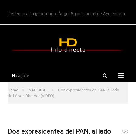
TRENDING
Detienen al exgobernador Ángel Aguirre por el de Ayotzinapa
Navigate
»
»
Home
NACIONAL
Dos expresidentes del PAN, al lado
de López Obrador (VIDEO)
Dos expresidentes del PAN, al lado
0