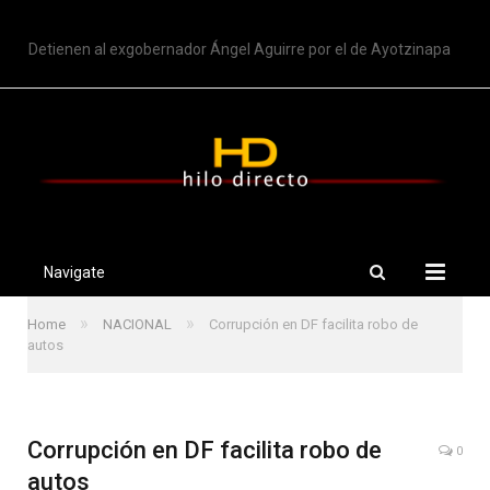
TRENDING
Detienen al exgobernador Ángel Aguirre por el de Ayotzinapa
Navigate
»
»
Home
NACIONAL
Corrupción en DF facilita robo de
autos
Corrupción en DF facilita robo de
0
autos