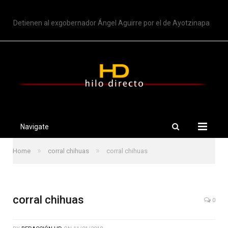
TRENDING
Detienen al exgobernador Ángel Aguirre por el de Ayotzinapa
Navigate
»
»
Home
corral chihuas
corral chihuas
corral chihuas
0