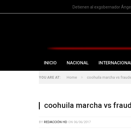
TRENDING
Detienen al exgobernador Ángel
INICIO
NACIONAL
INTERNACIONA
»
Home
coohuila marcha vs fraud
YOU ARE AT:
coohuila marcha vs frau
BY
REDACCIÓN HD
ON
06/06/2017