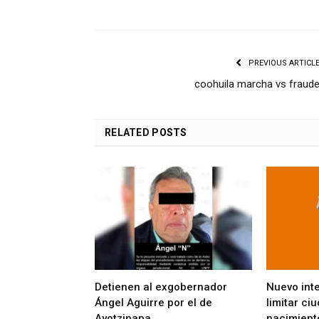
PREVIOUS ARTICL
coohuila marcha vs fraud
RELATED
POSTS
Detienen al exgobernador
Nuevo int
Ángel Aguirre por el de
limitar ci
Ayotzinapa
nacimient