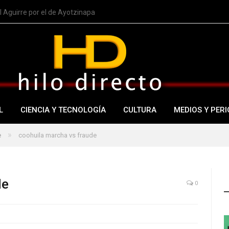
 Aguirre por el de Ayotzinapa
L
CIENCIA Y TECNOLOGÍA
CULTURA
MEDIOS Y PERI
»
e
coohuila marcha vs fraude
de
0