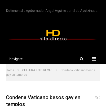
TRENDING
Detienen al exgobernador Ángel Aguirre por el de Ayotzinapa
Navigate
»
»
Home
CULTURA EN DIRECTO
Condena Vaticano besos
gay en templos
Condena Vaticano besos gay en
0
templos