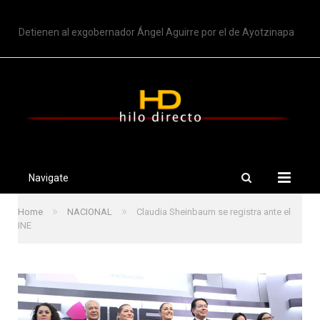
TRENDING
Detienen al exgobernador Ángel Aguirre por el de Ayotzinapa
Navigate
»
»
Home
NACIONAL
Claudia Sheinbaum se registra ante el
INE