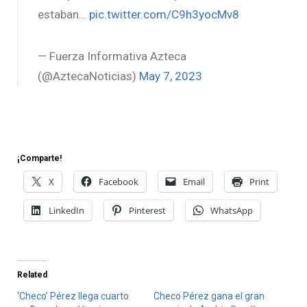
estaban…
pic.twitter.com/C9h3yocMv8
— Fuerza Informativa Azteca
(@AztecaNoticias)
May 7, 2023
¡Comparte!
X
Facebook
Email
Print
LinkedIn
Pinterest
WhatsApp
Related
‘Checo’ Pérez llega cuarto
Checo Pérez gana el gran