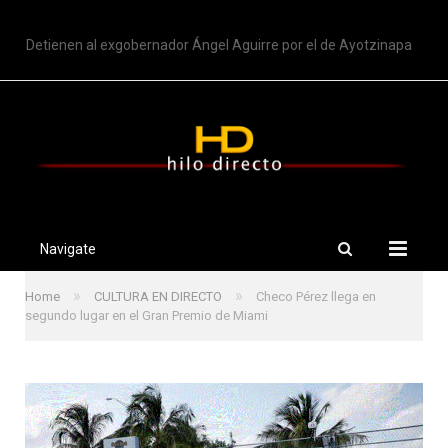
TRENDING
Detienen al exgobernador Ángel Aguirre por el de Ayotzinapa
Navigate
»
»
Home
CULTURA EN DIRECTO
Checo Pérez llega en
segundo lugar en el Gran Premio de Miami