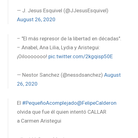
— J. Jesus Esquivel (@JJesusEsquivel)
August 26, 2020
– "El más represor de la libertad en décadas".
– Anabel, Ana Lilia, Lydia y Aristegui:
¡Oilooooooo!
pic.twitter.com/2kgqisp50E
— Nestor Sanchez (@nessdsanchez)
August
26, 2020
El
#PequeñoAcomplejado
@FelipeCalderon
olvida que fue él quien intentó CALLAR
a Carmen Aristegui