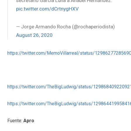
secretario García Luna a Anabel Hernández.
pic.twitter.com/dCrtnygHXV
— Jorge Armando Rocha (@rochaperiodista)
August 26, 2020
https://twitter.com/MemoVillarreal/status/129862772856
https://twitter.com/TheBigLudwig/status/1298684092209
https://twitter.com/TheBigLudwig/status/1298644199584
Fuente:
Apro