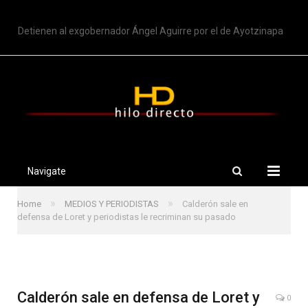
TRENDING
Detienen al exgobernador Ángel Aguirre por el de Ayotzinapa
Navigate
»
»
Home
MEDIOS Y PERIODISTAS
Calderón sale en
defensa de Loret y periodistas le recriminan su pasado
Calderón sale en defensa de Loret y
0