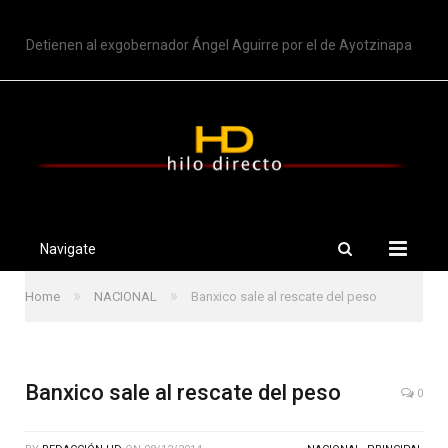
TRENDING
Detienen al exgobernador Ángel Aguirre por el de Ayotzinapa
Navigate
»
»
Home
NACIONAL
Banxico sale al rescate del peso
Banxico sale al rescate del peso
0