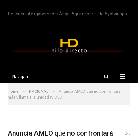
TRENDING
Detienen al exgobernador Ángel Aguirre por el de Ayotzinapa
Navigate
»
»
Home
NACIONAL
Anuncia AMLO que no confrontará
más y llama a la unidad (VIDEO)
Anuncia AMLO que no confrontará
0