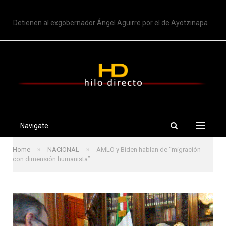
TRENDING
Detienen al exgobernador Ángel Aguirre por el de Ayotzinapa
Navigate
»
»
Home
NACIONAL
AMLO y Biden hablan de “migración
con dimensión humanista”