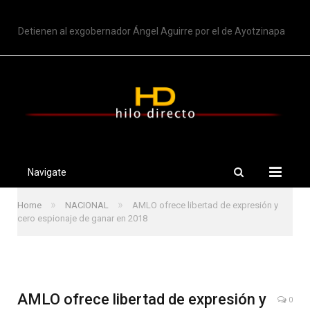
TRENDING
Detienen al exgobernador Ángel Aguirre por el de Ayotzinapa
Navigate
»
»
Home
NACIONAL
AMLO ofrece libertad de expresión y
cero espionaje de ganar en 2018
AMLO ofrece libertad de expresión y
0