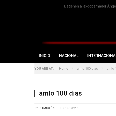
TRENDING
Detienen al exgobernador Ángel
INICIO
NACIONAL
INTERNACIONA
»
»
Home
amlo 100 dias
amlo 
YOU ARE AT:
amlo 100 dias
BY
REDACCIÓN HD
ON
10/03/2019