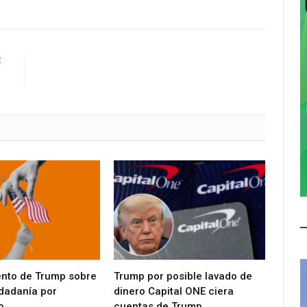
E
s
ento de Trump sobre
Trump por posible lavado de
udadanía por
dinero Capital ONE ciera
o
cuentas de Trump