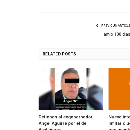
PREVIOUS ARTICL
amlo 100 dia
RELATED
POSTS
Detienen al exgobernador
Nuevo int
Ángel Aguirre por el de
limitar ci
Ayotzinapa
nacimient