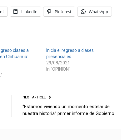
int
LinkedIn
Pinterest
WhatsApp
egreso clases a
Inicia el regreso a clases
 en Chihuahua:
presenciales
29/08/2021
In "OPINION"
L"
E
NEXT ARTICLE
e
“Estamos viviendo un momento estelar de
U
nuestra historia” primer informe de Gobierno