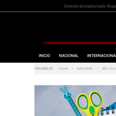
TRENDING
Detienen al exgobernador Ángel
INICIO
NACIONAL
INTERNACIONA
»
»
Home
NACIONAL
88% de lo
YOU ARE AT: