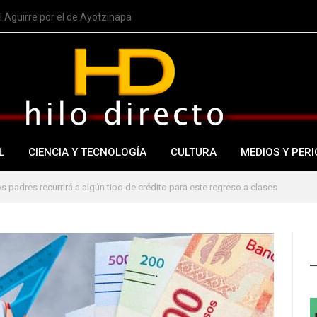
 Aguirre por el de Ayotzinapa
L
CIENCIA Y TECNOLOGÍA
CULTURA
MEDIOS Y PERI
s padres recurrirá a algún tipo de crédito para este regreso a clases