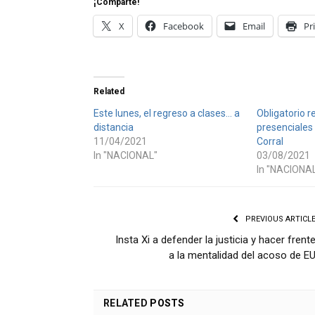
¡Comparte!
X
Facebook
Email
Pr
Related
Este lunes, el regreso a clases… a
Obligatorio r
distancia
presenciales
11/04/2021
Corral
In "NACIONAL"
03/08/2021
In "NACIONA
PREVIOUS ARTICL
Insta Xi a defender la justicia y hacer frent
a la mentalidad del acoso de E
RELATED
POSTS