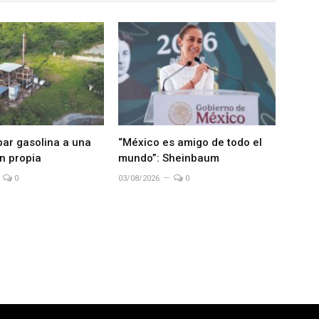
bar gasolina a una
“México es amigo de todo el
n propia
mundo”: Sheinbaum
0
03/08/2026
0