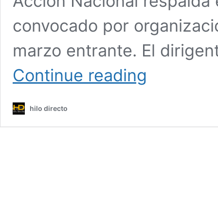
Acción Nacional respalda 
convocado por organizacio
marzo entrante. El dirige
PAN
Continue reading
respalda
el
Paro
hilo directo
Nacional
en
protesta
por
feminicidios